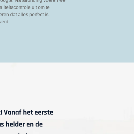
hoogte. Na afronding voeren we
liteitscontrole uit om te
ren dat alles perfect is
verd.
! Vanaf het eerste
Wij hebben het schil
as helder en de
schilders waren erg 