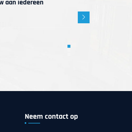
uw aan iedereen
als nieuw uit.
Sophie
- N
Neem contact op