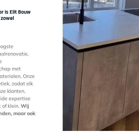
r is Elit Bouw
 zowel
oogste
aalrenovatie,
e
schap met
terialen. Onze
etiek, zodat elk
ze klanten.
ide expertise
 of klein.
Wij
anden, maar ook