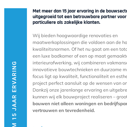
Met meer dan 15 jaar ervaring in de bouwsecto
uitgegroeid tot een betrouwbare partner voor
particuliere als zakelijke klanten.
Wij bieden hoogwaardige renovaties en
maatwerkoplossingen die voldoen aan de h
kwaliteitsnormen. Of het nu gaat om een tot
een luxe badkamer of een op maat gemaakt
interieurafwerking, wij combineren vakman
RUIM 15 JAAR ERVARING
innovatieve bouwtechnieken en duurzame ma
focus ligt op kwaliteit, functionaliteit en esth
project perfect aansluit op de wensen van on
Dankzij onze jarenlange ervaring en uitgebre
kunnen wij elk bouwproject realiseren – groot
bouwen niet alleen woningen en bedrijfsp
vertrouwen en tevredenheid.