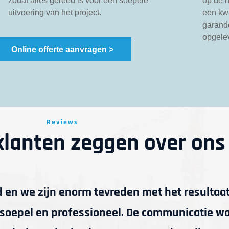
zodat alles gereed is voor een soepele
op de 
uitvoering van het project.
een kwa
garande
opgele
Online offerte aanvragen >
Reviews
klanten zeggen over ons
d en we zijn enorm tevreden met het resultaat
s soepel en professioneel. De communicatie w